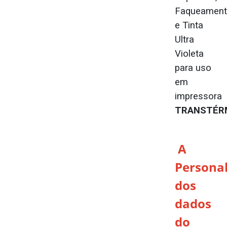
Faqueamen
e Tinta
Ultra
Violeta
para uso
em
impressora
TRANSTÉRM
A
Persona
dos
dados
do