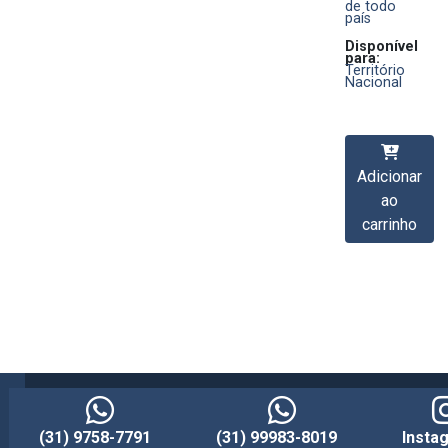
de todo
país
Disponível
para:
Território
Nacional
Adicionar
ao
carrinho
(31) 9758-7791
(31) 99983-8019
Insta