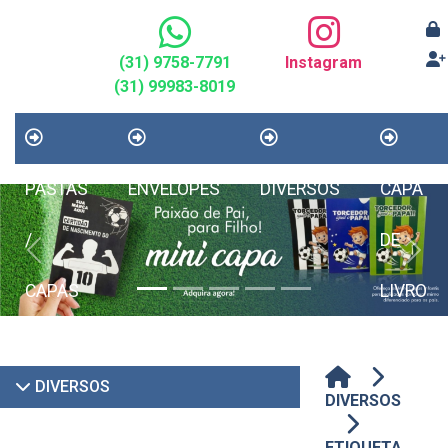
(31) 9758-7791
Instagram
(31) 99983-8019
PASTAS
ENVELOPES
DIVERSOS
CAPA
/
DE
Previous
Next
CAPAS
LIVRO
DIVERSOS
DIVERSOS
ETIQUETA