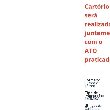
Cartório
será
realizad
juntame
com o
ATO
praticad
Formato:
89mm x
48mm
Tipo de
impressão:
TERMICA
Utilidade:
Cartórios