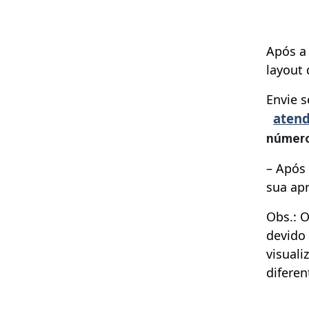
Após a 
layout
Envie 
atend
número 
– Após
sua ap
Obs.: O
devido 
visuali
diferen