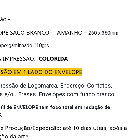
ção -
OPE SACO BRANCO - TAMANHO –
260 x 360mm
Apergaminhado 110grs
A IMPRESSÃO:
COLORIDA
SSÃO EM 1 LADO DO ENVELOPE
pressão de Logomarca, Endereço, Contatos,
s e/ou Frases. Envelopes com fundo branco.
rfil de ENVELOPE tem foco total em redução de
.
e Produção/Expedição: até 10 dias uteis, após a
ão da arte.