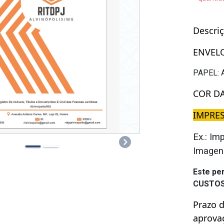
Descri
ENVEL
PAPEL: 
COR D
IMPRE
Ex.: Im
Next
Imagen
Este pe
CUSTOS
Prazo d
aprovaç