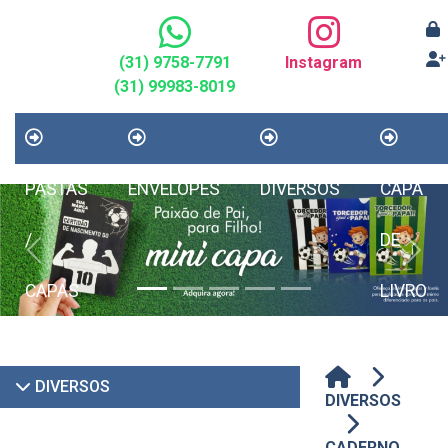
(31) 9758-7791
Instagram
(31) 99983-8019
PASTAS
ENVELOPES
DIVERSOS
CAPA
/
DE
Previous
Next
CAPAS
LIVRO
DIVERSOS
DIVERSOS
CADERNO