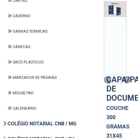
CARTAZ
CADERNO
GARRAS TERMICAS
CANECAS
SACO PLÁSTICOS
CAPA/P
MARCADOR DE PÁGINAS
Previous
Next
DE
MOUSE PAD
DOCUM
COUCHE
CALENDÁRIO
300
COLÉGIO NOTARIAL CNB / MG
GRAMAS
31X45