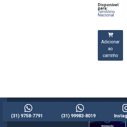
Disponível
para:
Território
Nacional
Adicionar
ao
carrinho
(31) 9758-7791
(31) 99983-8019
Insta