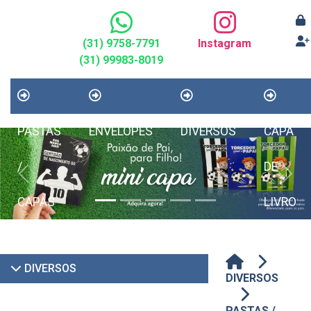
(31) 9758-7791
Instagram
(31) 99983-8019
PASTAS
ENVELOPES
DIVERSOS
CAPA
/
DE
Previous
Next
CAPAS
LIVRO
DIVERSOS
DIVERSOS
PASTAS /