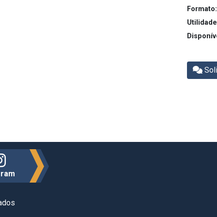
Formato:
Utilidade
Disponív
Soli
gram
vados