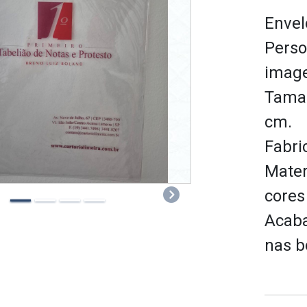
Envel
Perso
imag
Taman
cm.
Fabri
Mater
cores
Next
Acaba
nas b