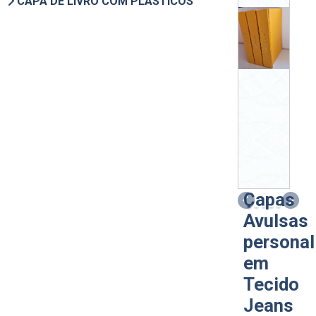
CAPA DE LIVRO COM PLÁSTICOS
Capas
Previous
Next
Avulsas
personal
em
Tecido
Jeans