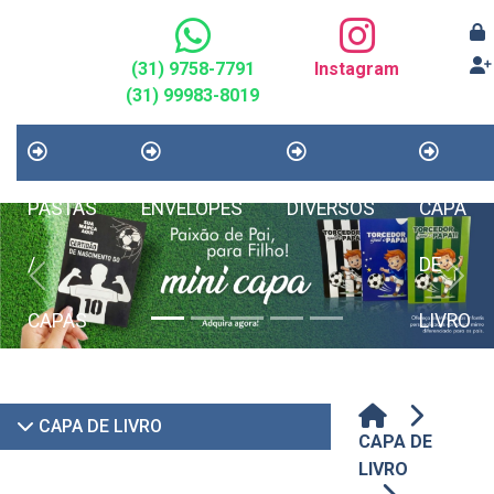
(31) 9758-7791
Instagram
(31) 99983-8019
PASTAS
ENVELOPES
DIVERSOS
CAPA
/
DE
Previous
Next
CAPAS
LIVRO
CAPA DE LIVRO
CAPA DE
LIVRO