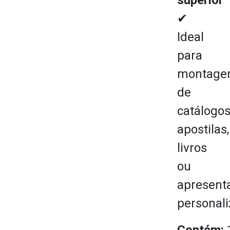
✔
Ideal
para
montag
de
catálogos
apostilas,
livros
ou
apresent
personali
Contém: