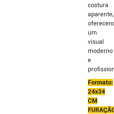
costura
aparente,
oferecen
um
visual
moderno
e
profission
Formato:
24x34
CM
FURAÇÃ