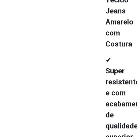
Jeans
Amarelo
com
Costura
✔
Super
resistent
e com
acabame
de
qualidad
superior