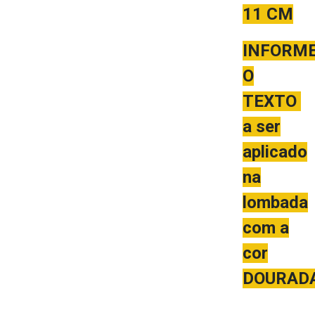
11 CM
INFORM
O
TEXTO
a ser
aplicado
na
lombada
com a
cor
DOURADA